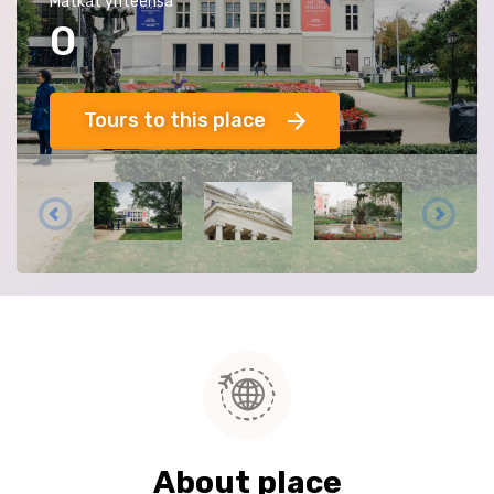
Matkat yhteensä
0
Tours to this place
About place