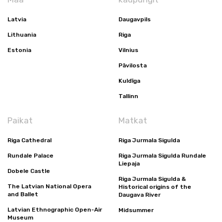
Latvia
Daugavpils
Lithuania
Riga
Estonia
Vilnius
Pāvilosta
Kuldīga
Tallinn
Paikat
Matkat
Riga Cathedral
Riga Jurmala Sigulda
Rundale Palace
Riga Jurmala Sigulda Rundale
Liepaja
Dobele Castle
Riga Jurmala Sigulda &
The Latvian National Opera
Historical origins of the
and Ballet
Daugava River
Latvian Ethnographic Open-Air
Midsummer
Museum