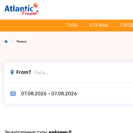
ТУРЫ
СТРАНЫ
ГОРО
Поиск
From?
Экскурсионные туры:
найдено 0