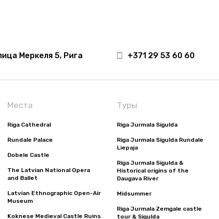
лица Меркеля 5, Рига
+371 29 53 60 60
Места
Туры
Riga Cathedral
Riga Jurmala Sigulda
Rundale Palace
Riga Jurmala Sigulda Rundale
Liepaja
Dobele Castle
Riga Jurmala Sigulda &
The Latvian National Opera
Historical origins of the
and Ballet
Daugava River
Latvian Ethnographic Open-Air
Midsummer
Museum
Riga Jurmala Zemgale castle
Koknese Medieval Castle Ruins
tour & Sigulda