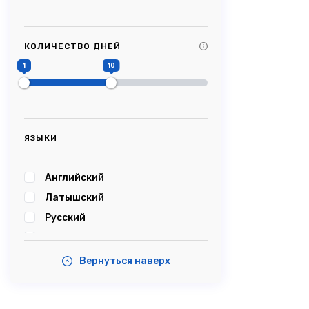
Tag Title #9
Tag Title #10
КОЛИЧЕСТВО ДНЕЙ
#Picturesque
1
10
#Impressive
#Caves
#Castle
#Cablecar
ЯЗЫКИ
#Bobsleigh
#Karosta
Английский
#karostanightinprison
Латышский
#Summersound
Русский
#Ambercoast
Эстонский
#Balticsea
Вернуться наверх
#Airshow
#Tastyfood