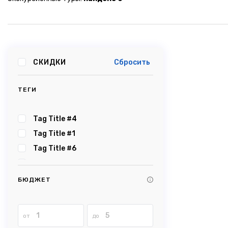
СКИДКИ
Сбросить
ТЕГИ
Tag Title #4
Tag Title #1
Tag Title #6
Tag Title #5
Tag Title #2
БЮДЖЕТ
Tag Title #3
Tag Title #8
от
до
Tag Title #7