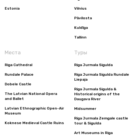
Estonia
Vilnius
Pāvilosta
Kuldīga
Tallinn
Места
Туры
Riga Cathedral
Riga Jurmala Sigulda
Rundale Palace
Riga Jurmala Sigulda Rundale
Liepaja
Dobele Castle
Riga Jurmala Sigulda &
The Latvian National Opera
Historical origins of the
and Ballet
Daugava River
Latvian Ethnographic Open-Air
Midsummer
Museum
Riga Jurmala Zemgale castle
Koknese Medieval Castle Ruins
tour & Sigulda
Art Museums in Riga