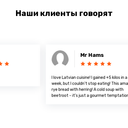
Наши клиенты говорят
Mr Hams
I love Latvian cuisine! I gained +5 kilos in a
A
week, but I couldn't stop eating! This amazing
rye bread with herring! A cold soup with
beetroot - it's just a gourmet temptation!