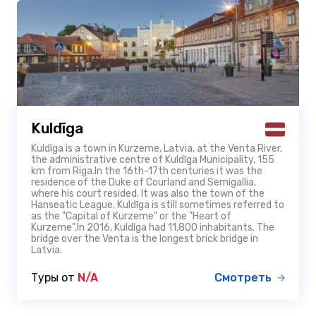
Kuldīga
Kuldīga is a town in Kurzeme, Latvia, at the Venta River,
the administrative centre of Kuldīga Municipality, 155
km from Riga.In the 16th-17th centuries it was the
residence of the Duke of Courland and Semigallia,
where his court resided. It was also the town of the
Hanseatic League. Kuldīga is still sometimes referred to
as the "Capital of Kurzeme" or the "Heart of
Kurzeme".In 2016, Kuldīga had 11,800 inhabitants. The
bridge over the Venta is the longest brick bridge in
Latvia.
Туры от
N/A
Смотреть