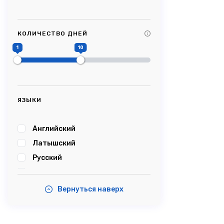
Tag Title #9
Tag Title #10
КОЛИЧЕСТВО ДНЕЙ
#Picturesque
1
10
#Impressive
#Caves
#Castle
#Cablecar
ЯЗЫКИ
#Bobsleigh
#Karosta
Английский
#karostanightinprison
Латышский
#Summersound
Русский
#Ambercoast
Эстонский
#Balticsea
Вернуться наверх
#Airshow
#Tastyfood