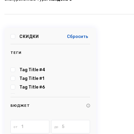
СКИДКИ
Сбросить
ТЕГИ
Tag Title #4
Tag Title #1
Tag Title #6
Tag Title #5
Tag Title #2
БЮДЖЕТ
Tag Title #3
Tag Title #8
от
до
Tag Title #7