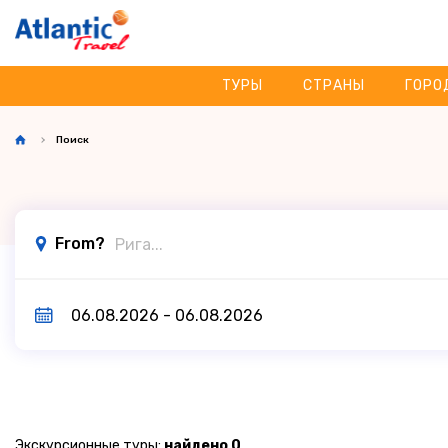
ТУРЫ
СТРАНЫ
ГОРО
Поиск
From?
Экскурсионные туры:
найдено 0