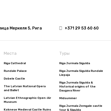
лица Меркеля 5, Рига
+371 29 53 60 60
Места
Туры
Riga Cathedral
Riga Jurmala Sigulda
Rundale Palace
Riga Jurmala Sigulda Rundale
Liepaja
Dobele Castle
Riga Jurmala Sigulda &
The Latvian National Opera
Historical origins of the
and Ballet
Daugava River
Latvian Ethnographic Open-Air
Midsummer
Museum
Riga Jurmala Zemgale castle
Koknese Medieval Castle Ruins
tour & Sigulda