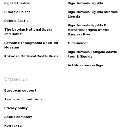
Riga Cathedral
Riga Jurmala Sigulda
Rundale Palace
Riga Jurmala Sigulda Rundale
Liepaja
Dobele Castle
Riga Jurmala Sigulda &
The Latvian National Opera
Historical origins of the
and Ballet
Daugava River
Latvian Ethnographic Open-Air
Midsummer
Museum
Riga Jurmala Zemgale castle
Koknese Medieval Castle Ruins
tour & Sigulda
Art Museums in Riga
Страницы
European support
Terms and conditions
Privacy policy
About company
Контакты