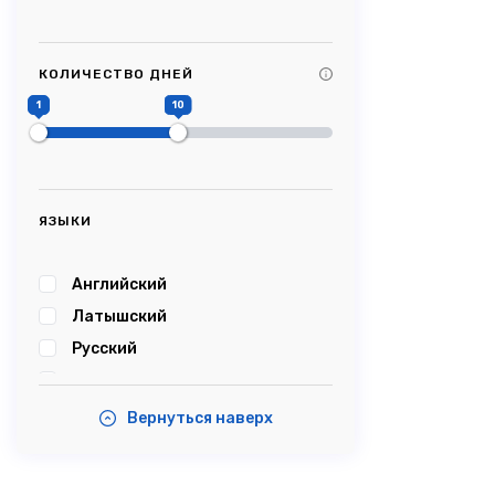
Tag Title #9
Tag Title #10
КОЛИЧЕСТВО ДНЕЙ
#Picturesque
1
10
#Impressive
#Caves
#Castle
#Cablecar
ЯЗЫКИ
#Bobsleigh
#Karosta
Английский
#karostanightinprison
Латышский
#Summersound
Русский
#Ambercoast
Эстонский
#Balticsea
Вернуться наверх
#Airshow
#Tastyfood