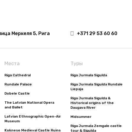
лица Меркеля 5, Рига
+371 29 53 60 60
Места
Туры
Riga Cathedral
Riga Jurmala Sigulda
Rundale Palace
Riga Jurmala Sigulda Rundale
Liepaja
Dobele Castle
Riga Jurmala Sigulda &
The Latvian National Opera
Historical origins of the
and Ballet
Daugava River
Latvian Ethnographic Open-Air
Midsummer
Museum
Riga Jurmala Zemgale castle
Koknese Medieval Castle Ruins
tour & Sigulda