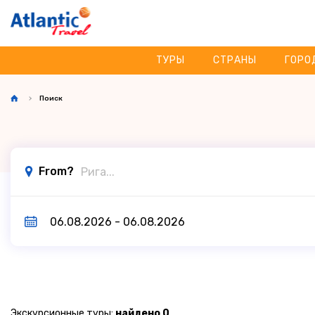
ТУРЫ
СТРАНЫ
ГОРО
Поиск
From?
Экскурсионные туры:
найдено 0