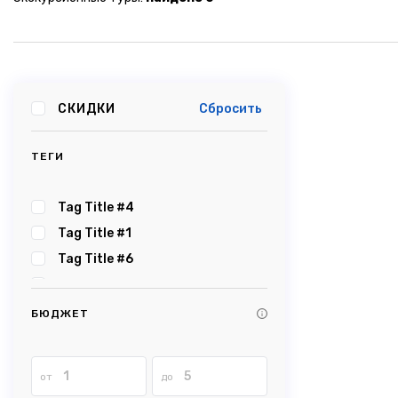
СКИДКИ
Сбросить
ТЕГИ
Tag Title #4
Tag Title #1
Tag Title #6
Tag Title #5
Tag Title #2
БЮДЖЕТ
Tag Title #3
Tag Title #8
от
до
Tag Title #7