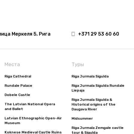
лица Меркеля 5, Рига
+371 29 53 60 60
Места
Туры
Riga Cathedral
Riga Jurmala Sigulda
Rundale Palace
Riga Jurmala Sigulda Rundale
Liepaja
Dobele Castle
Riga Jurmala Sigulda &
The Latvian National Opera
Historical origins of the
and Ballet
Daugava River
Latvian Ethnographic Open-Air
Midsummer
Museum
Riga Jurmala Zemgale castle
Koknese Medieval Castle Ruins
tour & Sigulda