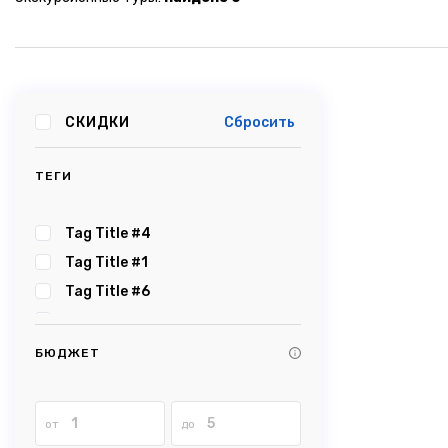
СКИДКИ
Сбросить
ТЕГИ
Tag Title #4
Tag Title #1
Tag Title #6
Tag Title #5
Tag Title #2
БЮДЖЕТ
Tag Title #3
Tag Title #8
от
до
Tag Title #7