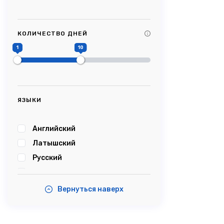
Tag Title #9
Tag Title #10
КОЛИЧЕСТВО ДНЕЙ
#Picturesque
1
10
#Impressive
#Caves
#Castle
#Cablecar
ЯЗЫКИ
#Bobsleigh
#Karosta
Английский
#karostanightinprison
Латышский
#Summersound
Русский
#Ambercoast
Эстонский
#Balticsea
Вернуться наверх
#Airshow
#Tastyfood