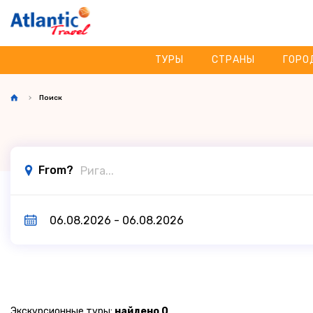
ТУРЫ
СТРАНЫ
ГОРО
Поиск
From?
Экскурсионные туры:
найдено 0