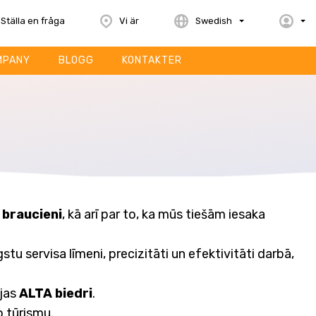
Ställa en fråga
Vi är
Swedish
MPANY
BLOGG
KONTAKTER
 braucieni
, kā arī par to, ka mūs tiešām iesaka
stu servisa līmeni, precizitāti un efektivitāti darbā,
ijas
ALTA biedri
.
o tūrismu.