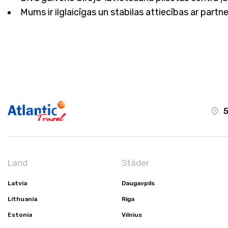
Mums ir ilglaicīgas un stabilas attiecības ar par
5
Land
Städer
Latvia
Daugavpils
Lithuania
Riga
Estonia
Vilnius