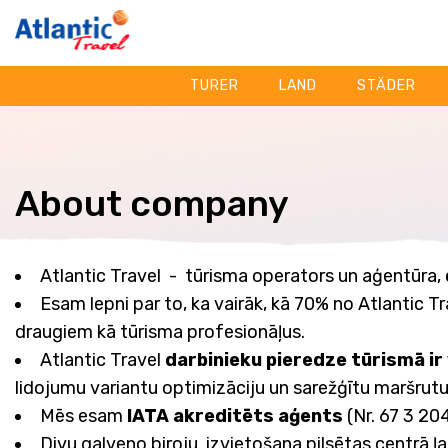
TURER
LAND
STÄDER
About company
Atlantic Travel - tūrisma operators un aģentūra,
Esam lepni par to, ka vairāk, kā 70% no Atlantic
draugiem kā tūrisma profesionāļus.
Atlantic Travel
darbinieku pieredze tūrismā ir 
lidojumu variantu optimizāciju un sarežģītu maršrut
Mēs esam
IATA akreditēts aģents
(Nr. 67 3 20
Divu galveno biroju izvietošana pilsētas centrā ļ