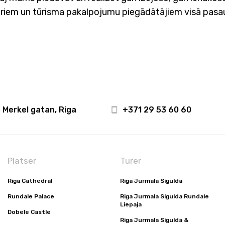
tneriem un tūrisma pakalpojumu piegādātājiem visā pasa
 Merkel gatan, Riga
+371 29 53 60 60
Platser
Turer
Riga Cathedral
Riga Jurmala Sigulda
Rundale Palace
Riga Jurmala Sigulda Rundale
Liepaja
Dobele Castle
Riga Jurmala Sigulda &