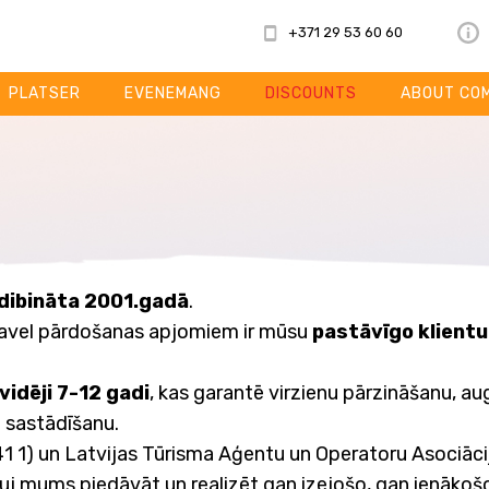
+371 29 53 60 60
PLATSER
EVENEMANG
DISCOUNTS
ABOUT CO
dibināta 2001.gadā
.
 Travel pārdošanas apjomiem ir mūsu
pastāvīgo klientu
vidēji 7-12 gadi
, kas garantē virzienu pārzināšanu, aug
u sastādīšanu.
41 1) un Latvijas Tūrisma Aģentu un Operatoru Asociāc
auj mums piedāvāt un realizēt gan izejošo, gan ienākoš