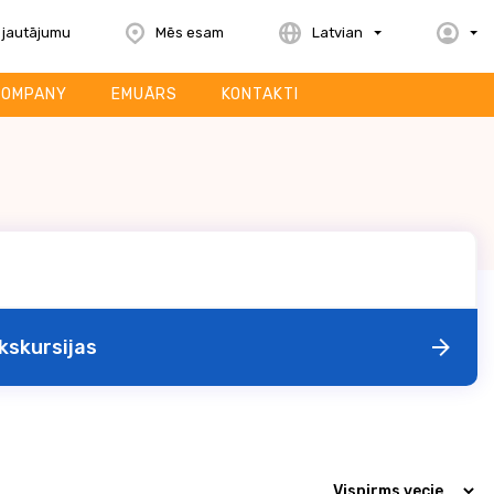
 jautājumu
Mēs esam
Latvian
COMPANY
EMUĀRS
KONTAKTI
kskursijas