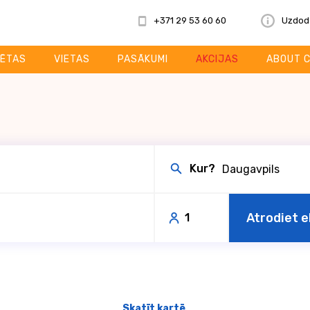
+371 29 53 60 60
Uzdod
SĒTAS
VIETAS
PASĀKUMI
AKCIJAS
ABOUT 
Kur?
Atrodiet e
1
Skatīt kartē