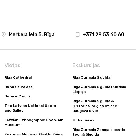
Merķeļa iela 5, Rīga
+371 29 53 60 60
Vietas
Ekskursijas
Riga Cathedral
Riga Jurmala Sigulda
Rundale Palace
Riga Jurmala Sigulda Rundale
Liepaja
Dobele Castle
Riga Jurmala Sigulda &
The Latvian National Opera
Historical origins of the
and Ballet
Daugava River
Latvian Ethnographic Open-Air
Midsummer
Museum
Riga Jurmala Zemgale castle
Koknese Medieval Castle Ruins
tour & Sigulda