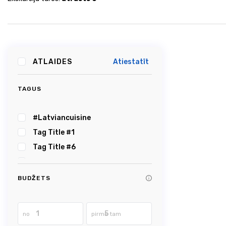
ATLAIDES
Atiestatīt
TAGUS
#Latviancuisine
Tag Title #1
Tag Title #6
#Festivals&celebrations
Tag Title #2
BUDŽETS
#frenchformalgarden
Tag Title #8
no
pirms tam
Tag Title #7