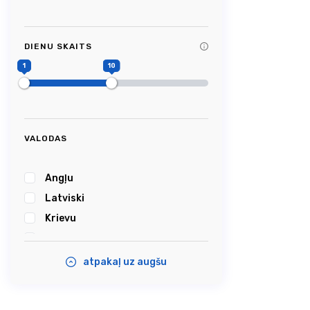
Tag Title #9
#RigaCathedral
DIENU SKAITS
#Picturesque
1
10
#Impressive
#Caves
#Castle
#Cablecar
VALODAS
#Bobsleigh
#Karosta
Angļu
#karostanightinprison
Latviski
#Summersound
Krievu
#Ambercoast
Igauņu
#Balticsea
atpakaļ uz augšu
#Airshow
#Tastyfood