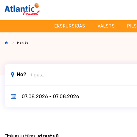
EKSKURSIJAS
VALSTS
PIL
Meklēt
No?
Ekskursiju tūres:
atrasts 0