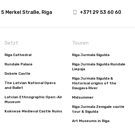
5 Merkel Straße, Riga
+371 29 53 60 60
Setzt
Touren
Riga Cathedral
Riga Jurmala Sigulda
Rundale Palace
Riga Jurmala Sigulda Rundale
Liepaja
Dobele Castle
Riga Jurmala Sigulda &
The Latvian National Opera
Historical origins of the
and Ballet
Daugava River
Latvian Ethnographic Open-Air
Midsummer
Museum
Riga Jurmala Zemgale castle
Koknese Medieval Castle Ruins
tour & Sigulda
Art Museums in Riga