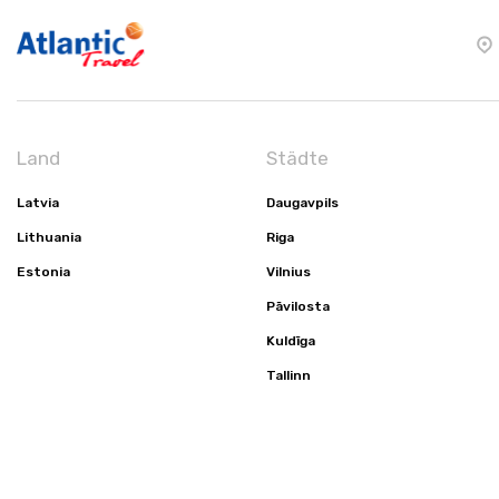
Land
Städte
Latvia
Daugavpils
Lithuania
Riga
Estonia
Vilnius
Pāvilosta
Kuldīga
Tallinn