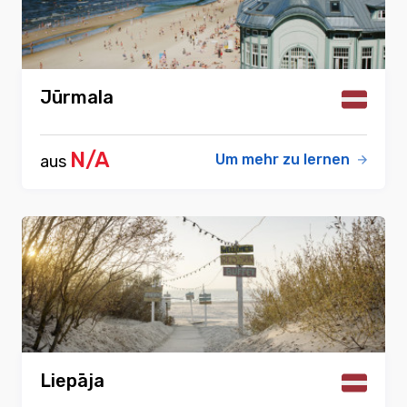
Jūrmala
N/A
Um mehr zu lernen
aus
Liepāja