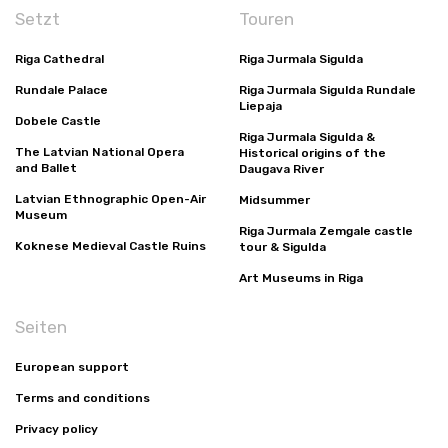
Setzt
Touren
Riga Cathedral
Riga Jurmala Sigulda
Rundale Palace
Riga Jurmala Sigulda Rundale
Liepaja
Dobele Castle
Riga Jurmala Sigulda &
The Latvian National Opera
Historical origins of the
and Ballet
Daugava River
Latvian Ethnographic Open-Air
Midsummer
Museum
Riga Jurmala Zemgale castle
Koknese Medieval Castle Ruins
tour & Sigulda
Art Museums in Riga
Seiten
European support
Terms and conditions
Privacy policy