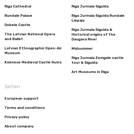
Riga Cathedral
Riga Jurmala Sigulda
Rundale Palace
Riga Jurmala Sigulda Rundale
Liepaja
Dobele Castle
Riga Jurmala Sigulda &
The Latvian National Opera
Historical origins of the
and Ballet
Daugava River
Latvian Ethnographic Open-Air
Midsummer
Museum
Riga Jurmala Zemgale castle
Koknese Medieval Castle Ruins
tour & Sigulda
Art Museums in Riga
Seiten
European support
Terms and conditions
Privacy policy
About company