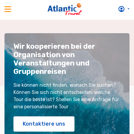
Wir kooperieren bei der
Organisation von
Veranstaltungen und
Gruppenreisen
Sie können nicht finden, wonach Sie suchen?
Können Sie sich nicht entscheiden, welche
Tour die beste ist? Stellen Sie eine Anfrage für
eine personalisierte Tour
Kontaktiere uns